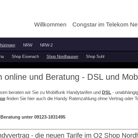
Willkommen
Congstar im Telekom Ne
hüringen
NRW
NRW-2
ha
Shop Eisenach
Shop Nordhausen
Shop Suhl
online und Beratung - DSL und Mobi
en beraten wir Sie zu Mobilfunk Handytarifen und
DSL
- unabhängig
op
finden Sie hier auch die Handy Ratenzahlung ohne Vertrag oder 
 Beratung unter 09123-1831495
dyvertrag - die neuen Tarife im O2 Shop Nord