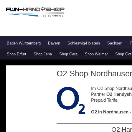
Baden Württemberg
Bayern
Schleswig-Holstein
Sachsen
T
Shop Erfurt
Shop Jena
Shop Gera
Shop Weimar
Shop Got
O2 Shop Nordhausen 
Im O2 Shop Nordhaus
Partner
O2 Handysh
Prepaid Tarife.
O2 in Nordhausen -
O2 Han