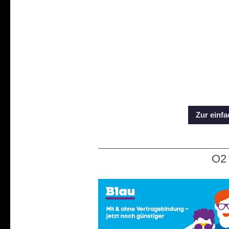
Zur einf
O2 