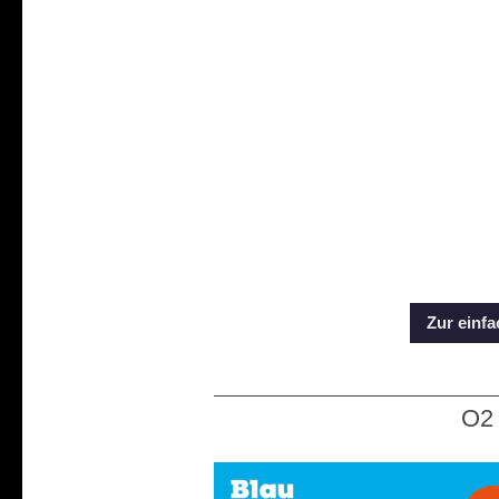
Zur einf
O2 