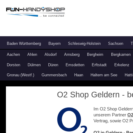
Baden Württemberg
Bayern
Schleswig-Holstein
Sachsen
T
Aachen
Ahlen
Alsdorf
Arnsberg
Bergheim
Bergkamen
Dorsten
Dülmen
Düren
Emsdetten
Erftstadt
Erkelenz
Gronau (Westf.)
Gummersbach
Haan
Haltern am See
Hatt
O2 Shop Geldern - be
Im O2 Shop Geldern 
unserem Partner
O2
Vertrag, sowie O2 Pr
O2 in Geldern - Be