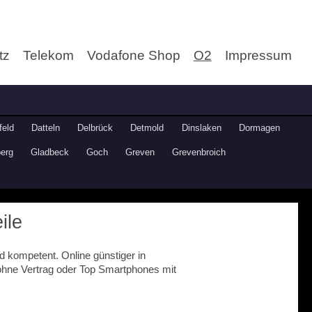
tz
Telekom
Vodafone Shop
O2
Impressum
feld
Datteln
Delbrück
Detmold
Dinslaken
Dormagen
erg
Gladbeck
Goch
Greven
Grevenbroich
ile
 kompetent. Online günstiger in
ohne Vertrag oder Top Smartphones mit