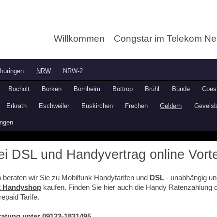
Willkommen
Congstar im Telekom Ne
hüringen
NRW
NRW-2
Bocholt
Borken
Bornheim
Bottrop
Brühl
Bünde
Coes
Erkrath
Eschweiler
Euskirchen
Frechen
Geldern
Gevelsb
ingen
i DSL und Handyvertrag online Vorte
beraten wir Sie zu Mobilfunk Handytarifen und
DSL
- unabhängig und
 Handyshop
kaufen. Finden Sie hier auch die Handy Ratenzahlung 
epaid Tarife.
ratung unter 09123-1831495