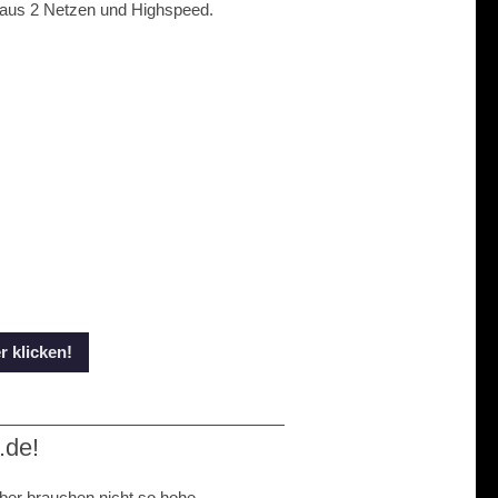
aus 2 Netzen und Highspeed.
 klicken!
.de!
aber brauchen nicht so hohe