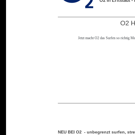
O2 in Erftstadt 
O2 H
Jetzt macht O2 das Surfen so richtig Me
NEU BEI O2 - unbegrenzt surfen, str