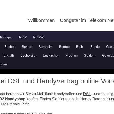
Willkommen
Congstar im Telekom Ne
hüringen
NRW
NRW-2
Bocholt
Borken
Bornheim
Bottrop
Brühl
Bünde
Coes
Erkrath
Eschweiler
Euskirchen
Frechen
Geldern
Gevelsb
ingen
bei DSL und Handyvertrag online Vort
adt beraten wir Sie zu Mobilfunk Handytarifen und
DSL
- unabhängig 
O2 Handyshop
kaufen. Finden Sie hier auch die Handy Ratenzahlu
 O2 Prepaid Tarife.