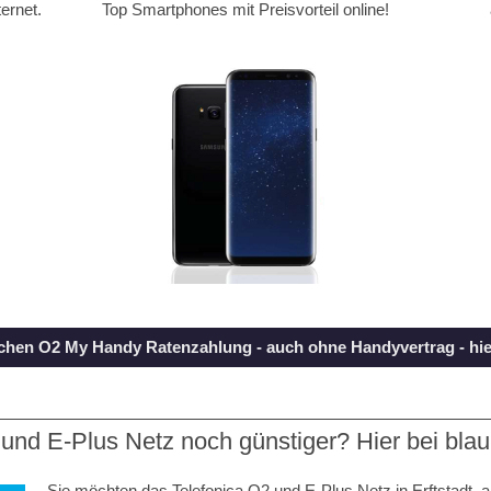
ernet.
Top Smartphones mit Preisvorteil online!
achen O2 My Handy Ratenzahlung - auch ohne Handyvertrag - hier
und E-Plus Netz noch günstiger? Hier bei blau
Sie möchten das Telefonica O2 und E-Plus Netz in Erftstadt, 