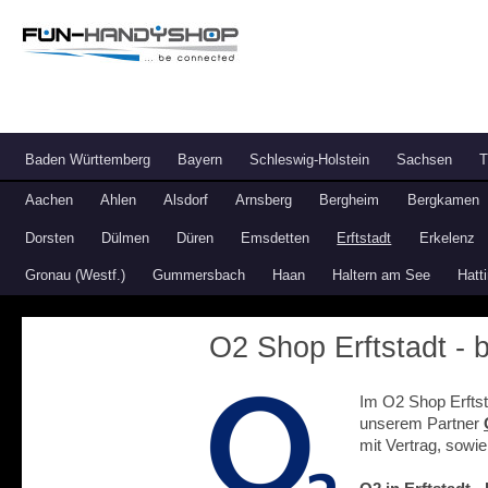
Baden Württemberg
Bayern
Schleswig-Holstein
Sachsen
T
Aachen
Ahlen
Alsdorf
Arnsberg
Bergheim
Bergkamen
Dorsten
Dülmen
Düren
Emsdetten
Erftstadt
Erkelenz
Gronau (Westf.)
Gummersbach
Haan
Haltern am See
Hatt
O2 Shop Erftstadt - 
Im O2 Shop Erftst
unserem Partner
mit Vertrag, sowie