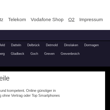
tz
Telekom
Vodafone Shop
O2
Impressum
feld
Datteln
Delbrück
Detmold
Dinslaken
Dormagen
erg
Gladbeck
Goch
Greven
Grevenbroich
eile
und kompetent. Online günstiger in
ng ohne Vertrag oder Top Smartphones