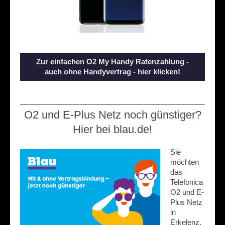
Zur einfachen O2 My Handy Ratenzahlung -
auch ohne Handyvertrag - hier klicken!
O2 und E-Plus Netz noch günstiger?
Hier bei blau.de!
Sie
möchten
das
Telefonica
O2 und E-
Plus Netz
in
Erkelenz,