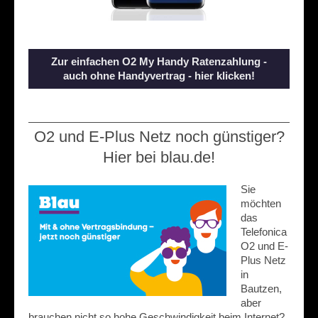
Zur einfachen O2 My Handy Ratenzahlung -
auch ohne Handyvertrag - hier klicken!
O2 und E-Plus Netz noch günstiger?
Hier bei blau.de!
Sie
möchten
das
Telefonica
O2 und E-
Plus Netz
in
Bautzen,
aber
brauchen nicht so hohe Geschwindigkeit beim Internet?