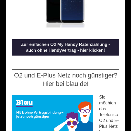
Zur einfachen O2 My Handy Ratenzahlung -
auch ohne Handyvertrag - hier klicken!
O2 und E-Plus Netz noch günstiger?
Hier bei blau.de!
Sie
möchten
das
Telefonica
O2 und E-
Plus Netz